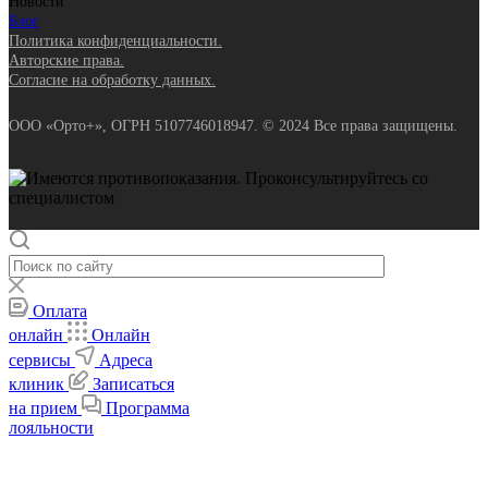
Новости
Блог
Политика конфиденциальности.
Авторские права.
Согласие на обработку данных.
ООО «Орто+», ОГРН 5107746018947. © 2024 Все права защищены.
Оплата
онлайн
Онлайн
сервисы
Адреса
клиник
Записаться
на прием
Программа
лояльности