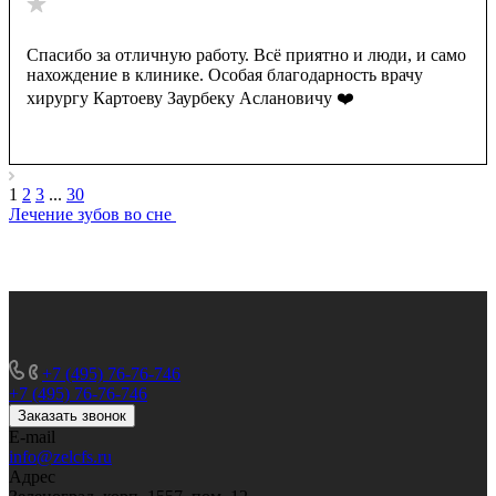
Спасибо за отличную работу. Всё приятно и люди, и само
нахождение в клинике. Особая благодарность врачу
хирургу Картоеву Заурбеку Аслановичу ❤️
1
2
3
...
30
Лечение зубов во сне
+7 (495) 76-76-746
+7 (495) 76-76-746
Заказать звонок
E-mail
info@zelcfs.ru
Адрес