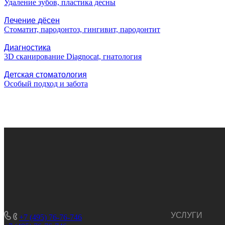
Удаление зубов, пластика десны
Лечение дёсен
Стоматит, пародонтоз, гингивит, пародонтит
Диагностика
3D сканирование Diagnocat, гнатология
Детская стоматология
Особый подход и забота
УСЛУГИ
+7 (495) 76-76-746