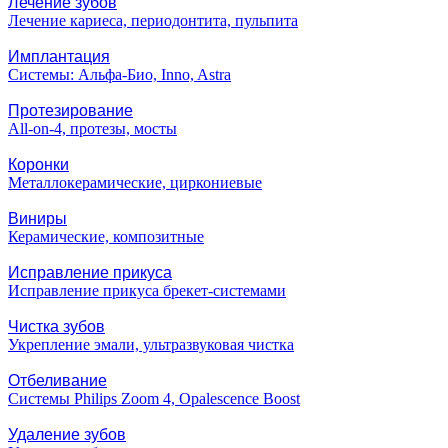
Лечение зубов
Лечение кариеса, периодонтита, пульпита
Имплантация
Системы: Альфа-Био, Inno, Astra
Протезирование
All-on-4, протезы, мосты
Коронки
Металлокерамические, циркониевые
Виниры
Керамические, композитные
Исправление прикуса
Исправление прикуса брекет-системами
Чистка зубов
Укрепление эмали, ультразвуковая чистка
Отбеливание
Системы Philips Zoom 4, Opalescence Boost
Удаление зубов