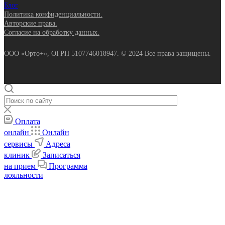
Блог
Политика конфиденциальности.
Авторские права.
Согласие на обработку данных.
ООО «Орто+», ОГРН 5107746018947. © 2024 Все права защищены.
Оплата
онлайн
Онлайн
сервисы
Адреса
клиник
Записаться
на прием
Программа
лояльности