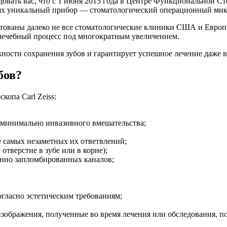
овать вас, что с 1 июня 2013 года в Центре Функциональной С
ях уникальный прибор — стоматологический операционный микро
ованы далеко не все стоматологические клиники США и Европы
 лечебный процесс под многократным увеличением.
жности сохранения зубов и гарантирует успешное лечение даже 
бов?
опа Carl Zeiss:
ю минимально инвазивного вмешательства;
е самых незаметных их ответвлений;
отверстие в зубе или в корне);
енно запломбированных каналов;
гласно эстетическим требованиям;
зображения, полученные во время лечения или обследования, по