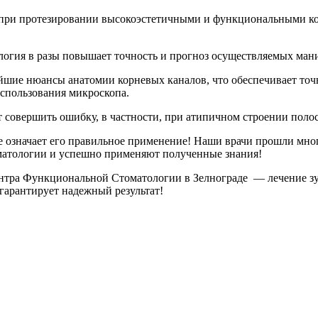
 при протезировании высокоэстетичными и функциональными ко
огия в разы повышает точность и прогноз осуществляемых ман
йшие нюансы анатомии корневых каналов, что обеспечивает точ
использования микроскопа.
т совершить ошибку, в частности, при атипичном строении полос
е означает его правильное применение! Наши врачи прошли мн
оматологии и успешно применяют полученные знания!
тра Функциональной Стоматологии в Зелнограде — лечение зуб
гарантирует надежный результат!