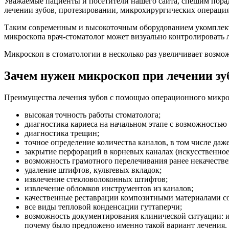
Уважаемые пациенты и посетители нашего сайта, спешим порад
лечении зубов, протезировании, микрохирургических операци
Таким современным и высокоточным оборудованием укомплект
микроскопа врач-стоматолог может визуально контролировать
Микроскоп в стоматологии в несколько раз увеличивает возмо
Зачем нужен микроскоп при лечении зу
Преимущества лечения зубов с помощью операционного микроск
высокая точность работы стоматолога;
диагностика кариеса на начальном этапе с возможность
диагностика трещин;
точное определение количества каналов, в том числе даж
закрытие перфораций в корневых каналах (искусственное 
возможность грамотного перелечивания ранее некачеств
удаление штифтов, культевых вкладок;
извлечение стекловолоконных штифтов;
извлечение обломков инструментов из каналов;
качественные реставрации композитными материалами со
все виды тепловой конденсации гуттаперчи;
возможность документирования клинической ситуации: и
почему было предложено именно такой вариант лечения.