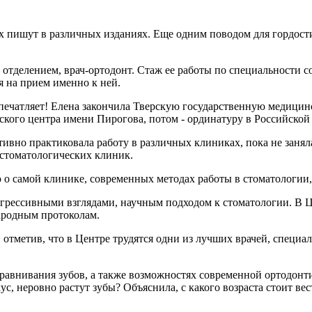
х пишут в различных изданиях. Еще одним поводом для гордости 
отделением, врач-ортодонт. Стаж ее работы по специальности 
я на прием именно к ней.
впечатляет! Елена закончила Тверскую государственную медицин
ского центра имени Пирогова, потом - ординатуру в Российско
тивно практиковала работу в различных клиниках, пока не заня
 стоматологических клиник.
ю о самой клинике, современных методах работы в стоматологи
рогрессивными взглядами, научным подходом к стоматологии. В 
ародным протоколам.
, отметив, что в Центре трудятся одни из лучших врачей, специ
ыравнивания зубов, а также возможностях современной ортодонт
, неровно растут зубы? Объяснила, с какого возраста стоит вест