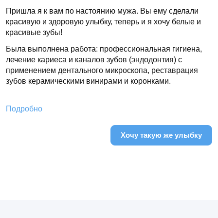
Пришла я к вам по настоянию мужа. Вы ему сделали
О
красивую и здоровую улыбку, теперь и я хочу белые и
П
красивые зубы!
п
м
Была выполнена работа: профессиональная гигиена,
лечение кариеса и каналов зубов (эндодонтия) с
С
применением дентального микроскопа, реставрация
с
зубов керамическими винирами и коронками.
б
г
Подробно
П
Хочу такую же улыбку